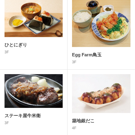
ひとにぎり
3F
Egg Farm鳥玉
3F
ステーキ屋牛米衛
築地銀だこ
3F
4F