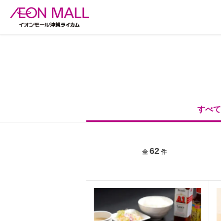
すべて
62
全
件