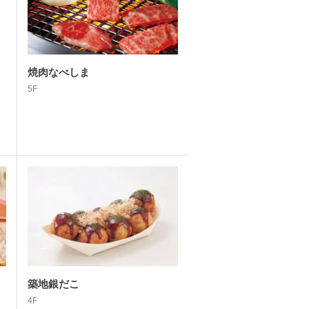
焼肉なべしま
5F
築地銀だこ
4F