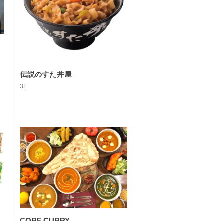
伝説のすた丼屋
3F
CORE CURRY