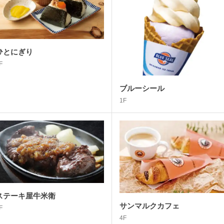
ひとにぎり
F
ブルーシール
1F
ステーキ屋牛米衛
サンマルクカフェ
F
4F