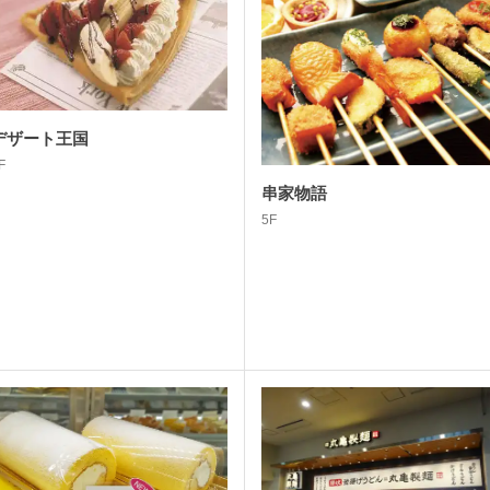
デザート王国
F
串家物語
5F