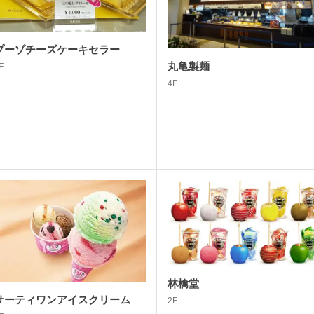
プーゾチーズケーキセラー
丸亀製麺
F
4F
林檎堂
サーティワンアイスクリーム
2F