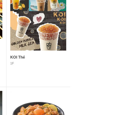
KOI Thé
1F