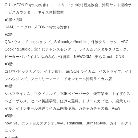
GU（AEON Payのみ対象）、ニトリ、北中城村観光協会、沖縄ヤマト運輸サ
ービスカウンター、ネイス体操教室
■1階・2階
H&M、ユニクロ（AEON payのみ対象）
■2階
QBハウス、ドコモショップ、Softbank／Y!mobile、保険クリニック、ABC
Cooking Studio、宝くじチャンスセンター、ライカムデンタルクリニック、
ピーターパン / イオンゆめみらい保育園、NEWCOM、美ら音.net、CNS
■3階
コジマ×ビックカメラ、イオン銀行、au Style ライカム、ベストライフ、イオ
ンハウジング、ファミリーマート イオンモール沖縄ライカム店
■4階
シネマライカム、マクドナルド、TOEベビーパーク、楽市楽座、トイザらス
ベビーザらス、セイハ英語学院、ほけん選科、ドリームカプセル、楽天モバ
イル、イオンモール沖縄ライカム内郵便局、ガチャガチャの森、A&W
■5階
howlive、ホットヨガスタジオLAVA、Rintosull、BurnesStyle、カイールクリ
ニック