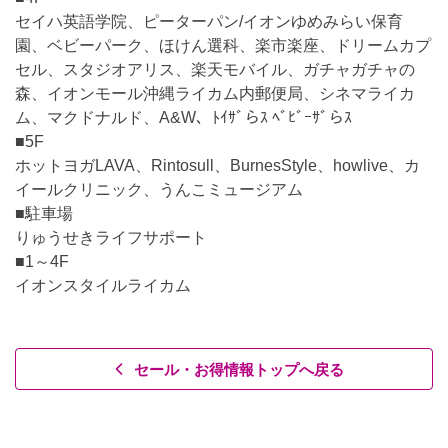
セイハ英語学院、ピーターパン/イオンゆめみらい保育
園、ベビーパーク、ほけん選科、楽市楽座、ドリームカプ
セル、スタジオアリス、楽天モバイル、ガチャガチャの
森、イオンモール沖縄ライカム内郵便局、シネマライカ
ム、マクドナルド、A&W、ﾄｲｻﾞらｽ ﾍﾞﾋﾞｰｻﾞらｽ
■5F
ホットヨガLAVA、Rintosull、BurnesStyle、howlive、カ
イールクリニック、うんこミュージアム
■駐車場
りゅうせきライフサポート
■1～4F
イオンスタイルライカム
セール・お得情報トップへ戻る