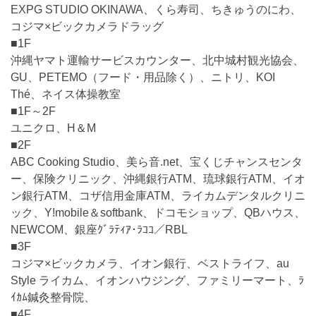
EXPG STUDIO OKINAWA、くら寿司、ちきゅうのにわ、
コジマ×ビックカメラドラッグ
■1F
沖縄ヤマト運輸サービスカウンター、北中城村観光協会、
GU、PETEMO（フード・用品除く）、ニトリ、KOI
Thé、ネイス体操教室
■1F～2F
ユニクロ、H＆M
■2F
ABC Cooking Studio、美ら音.net、宝くじチャンスセンタ
ー、保険クリニック、沖縄銀行ATM、琉球銀行ATM、イオ
ン銀行ATM、コザ信用金庫ATM、ライカムデンタルクリニ
ック、Y!mobile＆softbank、ドコモショップ、QBハウス、
NEWCOM、銀座ｸﾞﾗﾃｨｱ･ﾗｺｺ／RBL
■3F
コジマ×ビックカメラ、イオン銀行、ベストライフ、au
Style ライカム、イオンハウジング、ファミリーマート、ﾗ
ｲｶﾑ鍼灸整骨院、
■4F